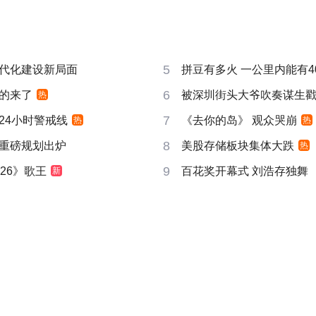
5
代化建设新局面
拼豆有多火 一公里内能有4
6
的来了
被深圳街头大爷吹奏谋生
热
7
24小时警戒线
《去你的岛》 观众哭崩
热
热
8
重磅规划出炉
美股存储板块集体大跌
热
9
26》歌王
百花奖开幕式 刘浩存独舞
新